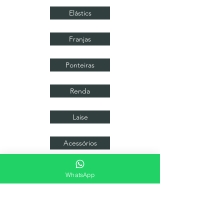
Elástics
Franjas
Ponteiras
Renda
Laise
Acessórios
WhatsApp
Criativa Rendas e Tecidos Finos
+55 11 3222-6004
+55 11 96703-2619
contato@grupocriativaaviamentos.com