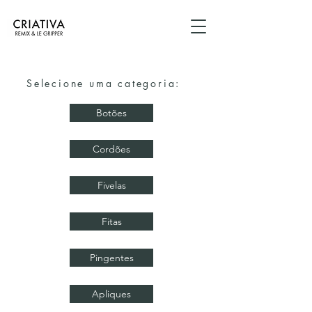
Selecione uma categoria:
Botões
Cordões
Fivelas
Fitas
Pingentes
Apliques