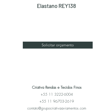
Elastano REY138
Solicitar orçamento
Criativa Rendas e Tecidos Finos
+55 11 3222-6004
+55 11 96703-2619
contato@grupocriativaaviamentos.com