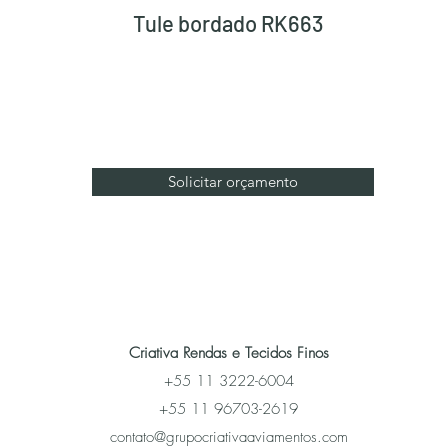
Tule bordado RK663
Solicitar orçamento
Criativa Rendas e Tecidos Finos
+55 11 3222-6004
+55 11 96703-2619
contato@grupocriativaaviamentos.com