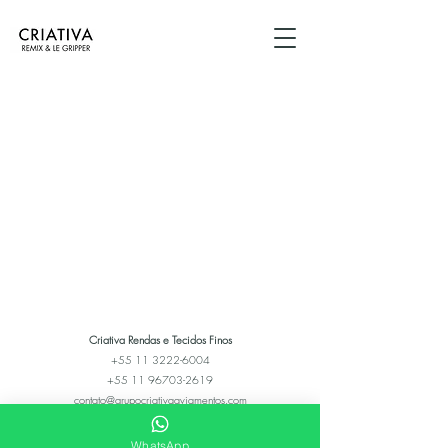
Criativa Rendas e Tecidos Finos
+55 11 3222-6004
+55 11 96703-2619
contato@grupocriativaaviamentos.com
Rua Júlio Conceição, 359 - Bom Retiro, São Paulo, SP
WhatsApp